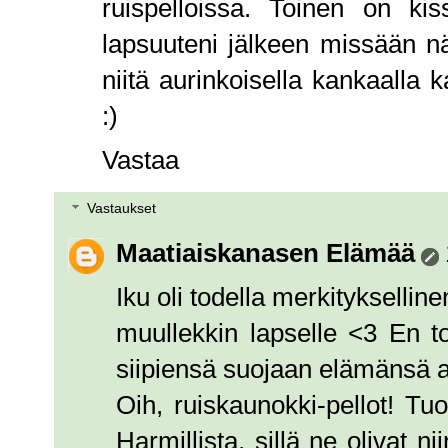
ruispelloissa. Toinen on k
lapsuuteni jälkeen missään n
niitä aurinkoisella kankaalla 
:)
Vastaa
Vastaukset
Maatiaiskanasen Elämää
Iku oli todella merkitykselli
muullekkin lapselle <3 En to
siipiensä suojaan elämänsä a
Oih, ruiskaunokki-pellot! Tuo
Harmillista, sillä ne olivat ni