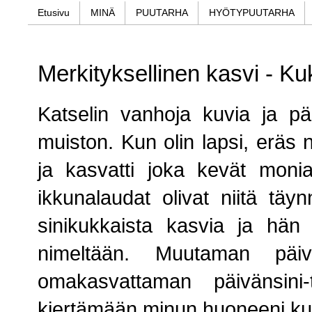
Etusivu
MINÄ
PUUTARHA
HYÖTYPUUTARHA
Merkityksellinen kasvi - K
Katselin vanhoja kuvia ja p
muiston. Kun olin lapsi, eräs n
ja kasvatti joka kevät moni
ikkunalaudat olivat niitä täy
sinikukkaista kasvia ja hän 
nimeltään. Muutaman päiv
omakasvattaman päivänsini
kiertämään minun huoneeni ku