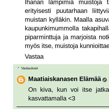
Ihanan lämpimiä muistoja tä
erityisesti puutarhaan liitt
muistan kylläkin. Maalla asuv
kaupunkimummolla takapihalla
piparminttuja ja marjoista not
myös itse, muistoja kunnioittae
Vastaa
Vastaukset
Maatiaiskanasen Elämää
On kiva, kun voi itse jatk
kasvattamalla <3