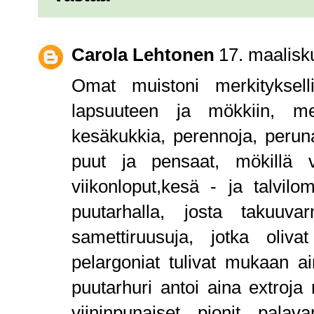
Carola Lehtonen
17. maalisk
Omat muistoni merkitykselli
lapsuuteen ja mökkiin, mei
kesäkukkia, perennoja, perun
puut ja pensaat, mökillä vi
viikonloput,kesä - ja talvilom
puutarhalla, josta takuuv
samettiruusuja, jotka oliva
pelargoniat tulivat mukaan 
puutarhuri antoi aina extroja
viininpunaiset pionit pala