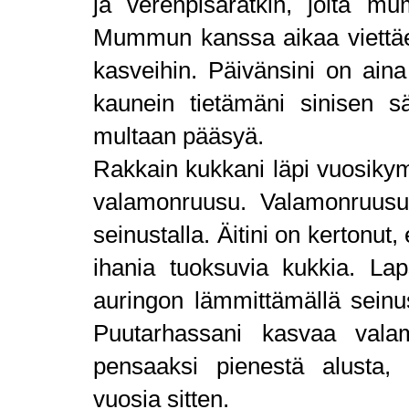
ja verenpisaratkin, joita mum
Mummun kanssa aikaa viettäe
kasveihin. Päivänsini on aina 
kaunein tietämäni sinisen s
multaan pääsyä.
Rakkain kukkani läpi vuosikym
valamonruusu. Valamonruus
seinustalla. Äitini on kertonut,
ihania tuoksuvia kukkia. La
auringon lämmittämällä seinus
Puutarhassani kasvaa vala
pensaaksi pienestä alusta,
vuosia sitten.