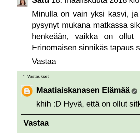
Satu
18. maaliskuuta 2018 klo
Minulla on vain yksi kasvi, ja
pysynyt mukana matkassa siksi
henkeään, vaikka on ollut j
Erinomaisen sinnikäs tapaus sii
Vastaa
Vastaukset
Maatiaiskanasen Elämää
khih :D Hyvä, että on ollut si
Vastaa