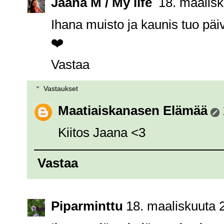
Jaana M / My life
18. maalisk
Ihana muisto ja kaunis tuo päi
❤️
Vastaa
Vastaukset
Maatiaiskanasen Elämää
Kiitos Jaana <3
Vastaa
Piparminttu
18. maaliskuuta 